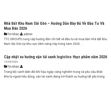
Nhà Đất Khu Nam Sài Gòn – Hướng Dẫn Đầy Đủ Về Đầu Tư Và
Mua Bán 2026
Tin khác
admin
TTC GROUPS cung cấp hướng dẫn chi tiết về đầu tư và mua bán nhà đất khu
Nam Sài Gòn tại khu vực tiềm năng này trong năm 2026 ...
Cập nhật xu hướng vận tải xanh logistics thực phẩm năm 2026
14/04/2026
Tin khác
Trong bối cảnh biến đổi khí hậu ngày càng nghiêm trọng và yêu cầu khắt
khe từ người tiêu dùng, vận tải xanh đang trở thành xu hướng tất yếu trong
ngành logistics – đặc biệt là logistics thực phẩm. Năm 2026, không chỉ là
câu chuyện “bảo vệ môi trường”, vận tải xanh còn ...