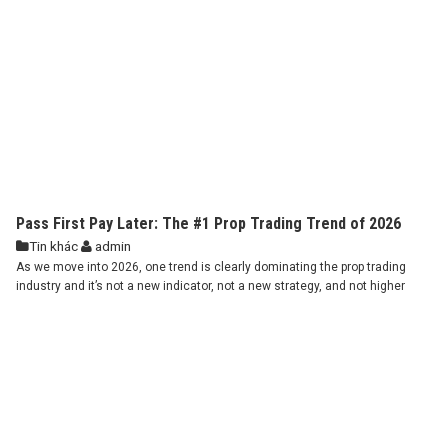
Pass First Pay Later: The #1 Prop Trading Trend of 2026
Tin khác
admin
As we move into 2026, one trend is clearly dominating the prop trading
industry and it’s not a new indicator, not a new strategy, and not higher
leverage. It’s a new funding model. Across trading communities,
professional forums, and prop firm discussions, one phrase keeps
appearing again and again: Pass First Pay Later. This model is rapidly ...