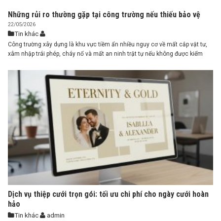
đây là tư vấn mua sắm vòi Hansgrohe giúp ...
Những rủi ro thường gặp tại công trường nếu thiếu bảo vệ
22/05/2026
Tin khác
Công trường xây dựng là khu vực tiềm ẩn nhiều nguy cơ về mất cắp vật tư,
xâm nhập trái phép, cháy nổ và mất an ninh trật tự nếu không được kiểm
soát chặt chẽ. Vậy vì sao công trường xây dựng để phát sinh rủi ro? Phương
án nâng cao an ninh là ...
Dịch vụ thiệp cưới trọn gói: tối ưu chi phí cho ngày cưới hoàn
hảo
Tin khác
admin