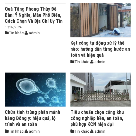
Quà Tặng Phong Thủy Để
Bàn: Ý Nghĩa, Mẫu Phổ Biến,
Cách Chọn Và Địa Chỉ Uy Tín
19/07/2026
Tin khác
admin
Kẹt cổng tự động xử lý thế
nào: hướng dẫn từng bước an
toàn và hiệu quả
Tin khác
admin
Chữa tinh trùng phân mảnh
Tiêu chuẩn chọn cổng khu
bằng Đông y: hiệu quả, lộ
công nghiệp bền, an toàn,
trình và an toàn
phù hợp KCN hiện đại
Tin khác
admin
Tin khác
admin