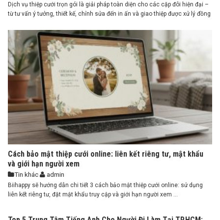
Dịch vụ thiệp cưới trọn gói là giải pháp toàn diện cho các cặp đôi hiện đại –
từ tư vấn ý tưởng, thiết kế, chỉnh sửa đến in ấn và giao thiệp được xử lý đồng
bộ, chuyên nghiệp. Biihappy với kinh nghiệm nhiều năm trong lĩnh vực tổ
chức tiệc cưới, hiểu rằng ...
Cách bảo mật thiệp cưới online: liên kết riêng tư, mật khẩu
và giới hạn người xem
Tin khác
admin
Biihappy sẽ hướng dẫn chi tiết 3 cách bảo mật thiệp cưới online: sử dụng
liên kết riêng tư, đặt mật khẩu truy cập và giới hạn người xem ...
Top 5 Trung Tâm Tiếng Anh Cho Người Đi Làm Tại TP.HCM: