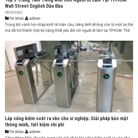
Wall Street English Dẫn Đầu
08/05/2026
Tin khác
admin
Trong bối cảnh hội nhập kinh tế toàn cầu, tiếng Anh không còn là một lợi thế
mà đã trở thành một kỹ năng thiết yếu đối với người đi làm tại TP.HCM. Thế
nhưng, với guồng quay công việc bận rộn, việc tìm kiếm một trung tâm tiếng
Anh cho người đi làm vừa ...
Lắp cổng kiểm soát ra vào cho xí nghiệp: Giải pháp bảo mật
thông minh, tiết kiệm chi phí
Tin khác
admin
Cổng Hồng Môn chuyên cung cấp giải pháp lắp cổng kiểm soát ra vào cho