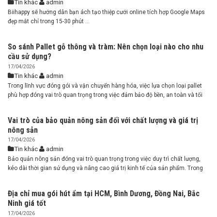
Tin khác
admin
Biihappy sẽ hướng dẫn bạn ách tạo thiệp cưới online tích hợp Google Maps
đẹp mắt chỉ trong 15-30 phút ...
So sánh Pallet gỗ thông và tràm: Nên chọn loại nào cho nhu
cầu sử dụng?
17/04/2026
Tin khác
admin
Trong lĩnh vực đóng gói và vận chuyển hàng hóa, việc lựa chọn loại pallet
phù hợp đóng vai trò quan trọng trong việc đảm bảo độ bền, an toàn và tối
ưu chi phí. Trong đó, pallet gỗ thông và tràm là hai dòng sản phẩm được sử
dụng phổ biến nhờ tính ứng dụng cao ...
Vai trò của bảo quản nông sản đối với chất lượng và giá trị
nông sản
17/04/2026
Tin khác
admin
Bảo quản nông sản đóng vai trò quan trọng trong việc duy trì chất lượng,
kéo dài thời gian sử dụng và nâng cao giá trị kinh tế của sản phẩm. Trong
bối cảnh nhu cầu tiêu thụ và xuất khẩu ngày càng tăng, việc hiểu rõ vai trò
của bảo quản nông sản không chỉ giúp ...
Địa chỉ mua gói hút ẩm tại HCM, Bình Dương, Đồng Nai, Bắc
Ninh giá tốt
17/04/2026