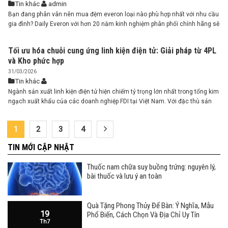
Tin khác
admin
Bạn đang phân vân nên mua đệm everon loại nào phù hợp nhất với nhu cầu
gia đình? Daily Everon với hơn 20 năm kinh nghiệm phân phối chính hãng sẽ
hướng dẫn bạn! ...
Tối ưu hóa chuỗi cung ứng linh kiện điện tử: Giải pháp từ 4PL
và Kho phức hợp
31/03/2026
Tin khác
Ngành sản xuất linh kiện điện tử hiện chiếm tỷ trọng lớn nhất trong tổng kim
ngạch xuất khẩu của các doanh nghiệp FDI tại Việt Nam. Với đặc thù sản
phẩm có giá trị cao, vòng đời ngắn và yêu cầu khắt khe về điều kiện bảo
quản, việc quản trị chuỗi cung ứng ...
1
2
3
4
TIN MỚI CẬP NHẬT
Thuốc nam chữa suy buồng trứng: nguyên lý,
bài thuốc và lưu ý an toàn
Quà Tặng Phong Thủy Để Bàn: Ý Nghĩa, Mẫu
19
Phổ Biến, Cách Chọn Và Địa Chỉ Uy Tín
Th7