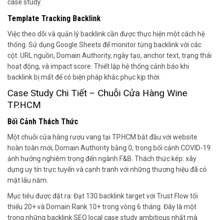
case study.
Template Tracking Backlink
Việc theo dõi và quản lý backlink cần được thực hiện một cách hệ
thống. Sử dụng Google Sheets để monitor từng backlink với các
cột: URL nguồn, Domain Authority, ngày tạo, anchor text, trạng thái
hoạt động, và impact score. Thiết lập hệ thống cảnh báo khi
backlink bị mất để có biện pháp khắc phục kịp thời.
Case Study Chi Tiết – Chuỗi Cửa Hàng Wine
TP.HCM
Bối Cảnh Thách Thức
Một chuỗi cửa hàng rượu vang tại TP.HCM bắt đầu với website
hoàn toàn mới, Domain Authority bằng 0, trong bối cảnh COVID-19
ảnh hưởng nghiêm trọng đến ngành F&B. Thách thức kép: xây
dựng uy tín trực tuyến và cạnh tranh với những thương hiệu đã có
mặt lâu năm.
Mục tiêu được đặt ra: Đạt 130 backlink target với Trust Flow tối
thiểu 20+ và Domain Rank 10+ trong vòng 6 tháng. Đây là một
trong những backlink SEO local case study ambitious nhất mà