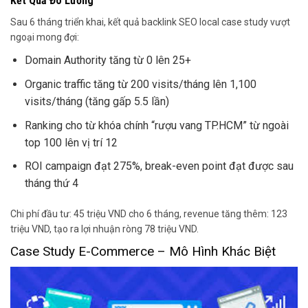
Kết Quả Đo Lường
Sau 6 tháng triển khai, kết quả backlink SEO local case study vượt
ngoại mong đợi:
Domain Authority tăng từ 0 lên 25+
Organic traffic tăng từ 200 visits/tháng lên 1,100
visits/tháng (tăng gấp 5.5 lần)
Ranking cho từ khóa chính “rượu vang TP.HCM” từ ngoài
top 100 lên vị trí 12
ROI campaign đạt 275%, break-even point đạt được sau
tháng thứ 4
Chi phí đầu tư: 45 triệu VND cho 6 tháng, revenue tăng thêm: 123
triệu VND, tạo ra lợi nhuận ròng 78 triệu VND.
Case Study E-Commerce – Mô Hình Khác Biệt