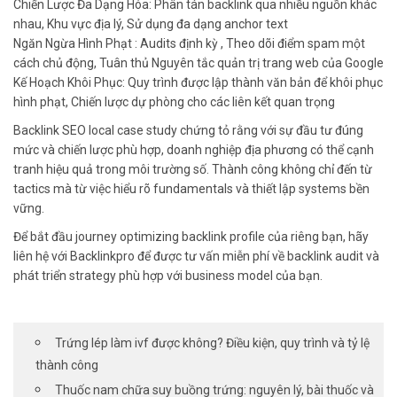
Chiến Lược Đa Dạng Hóa: Phân tán backlink qua nhiều nguồn khác
nhau, Khu vực địa lý, Sử dụng đa dạng anchor text
Ngăn Ngừa Hình Phạt : Audits định kỳ , Theo dõi điểm spam một
cách chủ động, Tuân thủ Nguyên tắc quản trị trang web của Google
Kế Hoạch Khôi Phục: Quy trình được lập thành văn bản để khôi phục
hình phạt, Chiến lược dự phòng cho các liên kết quan trọng
Backlink SEO local case study chứng tỏ rằng với sự đầu tư đúng
mức và chiến lược phù hợp, doanh nghiệp địa phương có thể cạnh
tranh hiệu quả trong môi trường số. Thành công không chỉ đến từ
tactics mà từ việc hiểu rõ fundamentals và thiết lập systems bền
vững.
Để bắt đầu journey optimizing backlink profile của riêng bạn, hãy
liên hệ với Backlinkpro để được tư vấn miễn phí về backlink audit và
phát triển strategy phù hợp với business model của bạn.
Trứng lép làm ivf được không? Điều kiện, quy trình và tỷ lệ
thành công
Thuốc nam chữa suy buồng trứng: nguyên lý, bài thuốc và