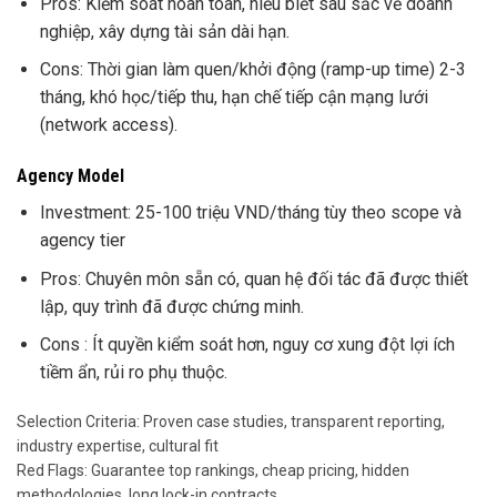
Pros: Kiểm soát hoàn toàn, hiểu biết sâu sắc về doanh
nghiệp, xây dựng tài sản dài hạn.
Cons: Thời gian làm quen/khởi động (ramp-up time) 2-3
tháng, khó học/tiếp thu, hạn chế tiếp cận mạng lưới
(network access).
Agency Model
Investment: 25-100 triệu VND/tháng tùy theo scope và
agency tier
Pros: Chuyên môn sẵn có, quan hệ đối tác đã được thiết
lập, quy trình đã được chứng minh.
Cons : Ít quyền kiểm soát hơn, nguy cơ xung đột lợi ích
tiềm ẩn, rủi ro phụ thuộc.
Selection Criteria: Proven case studies, transparent reporting,
industry expertise, cultural fit
Red Flags: Guarantee top rankings, cheap pricing, hidden
methodologies, long lock-in contracts