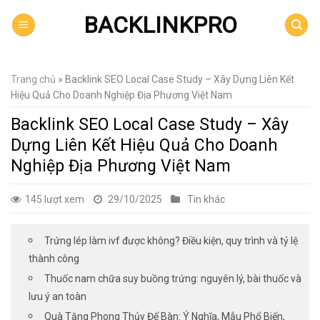
Skip
BACKLINKPRO
to
content
Trang chủ
»
Backlink SEO Local Case Study – Xây Dựng Liên Kết
Hiệu Quả Cho Doanh Nghiệp Địa Phương Việt Nam
Backlink SEO Local Case Study – Xây
Dựng Liên Kết Hiệu Quả Cho Doanh
Nghiệp Địa Phương Việt Nam
145 lượt xem
29/10/2025
Tin khác
Trứng lép làm ivf được không? Điều kiện, quy trình và tỷ lệ
thành công
Thuốc nam chữa suy buồng trứng: nguyên lý, bài thuốc và
lưu ý an toàn
Quà Tặng Phong Thủy Để Bàn: Ý Nghĩa, Mẫu Phổ Biến,