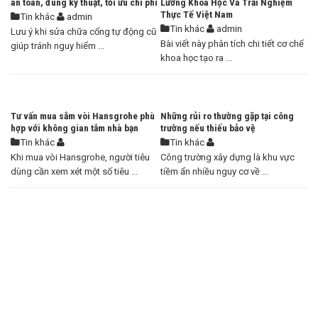
an toàn, đúng kỹ thuật, tối ưu chi phí
Lường Khoa Học Và Trải Nghiệm
Thực Tế Việt Nam
Tin khác
admin
Tin khác
admin
Lưu ý khi sửa chữa cổng tự động cũ
Bài viết này phân tích chi tiết cơ chế
giúp tránh nguy hiểm ...
khoa học tạo ra ...
Tư vấn mua sắm vòi Hansgrohe phù
Những rủi ro thường gặp tại công
hợp với không gian tắm nhà bạn
trường nếu thiếu bảo vệ
Tin khác
Tin khác
Khi mua vòi Hansgrohe, người tiêu
Công trường xây dựng là khu vực
dùng cần xem xét một số tiêu ...
tiềm ẩn nhiều nguy cơ về ...