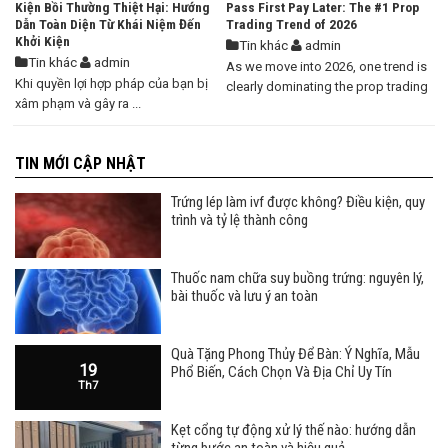
Kiện Bồi Thường Thiệt Hại: Hướng
Pass First Pay Later: The #1 Prop
Dẫn Toàn Diện Từ Khái Niệm Đến
Trading Trend of 2026
Khởi Kiện
Tin khác
admin
Tin khác
admin
As we move into 2026, one trend is
Khi quyền lợi hợp pháp của bạn bị
clearly dominating the prop trading
xâm phạm và gây ra ...
industry ...
TIN MỚI CẬP NHẬT
Trứng lép làm ivf được không? Điều kiện, quy
trình và tỷ lệ thành công
Thuốc nam chữa suy buồng trứng: nguyên lý,
bài thuốc và lưu ý an toàn
Quà Tặng Phong Thủy Để Bàn: Ý Nghĩa, Mẫu
19
Phổ Biến, Cách Chọn Và Địa Chỉ Uy Tín
Th7
Kẹt cổng tự động xử lý thế nào: hướng dẫn