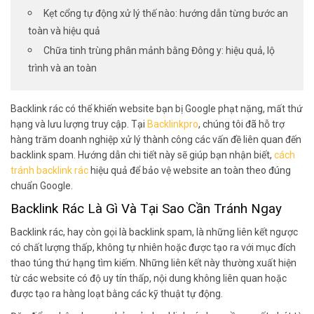
Kẹt cổng tự động xử lý thế nào: hướng dẫn từng bước an
toàn và hiệu quả
Chữa tinh trùng phân mảnh bằng Đông y: hiệu quả, lộ
trình và an toàn
Backlink rác có thể khiến website bạn bị Google phạt nặng, mất thứ
hạng và lưu lượng truy cập. Tại
Backlinkpro
, chúng tôi đã hỗ trợ
hàng trăm doanh nghiệp xử lý thành công các vấn đề liên quan đến
backlink spam. Hướng dẫn chi tiết này sẽ giúp bạn nhận biết,
cách
tránh backlink rác
hiệu quả để bảo vệ website an toàn theo đúng
chuẩn Google.
Backlink Rác Là Gì Và Tại Sao Cần Tránh Ngay
Backlink rác, hay còn gọi là backlink spam, là những liên kết ngược
có chất lượng thấp, không tự nhiên hoặc được tạo ra với mục đích
thao túng thứ hạng tìm kiếm. Những liên kết này thường xuất hiện
từ các website có độ uy tín thấp, nội dung không liên quan hoặc
được tạo ra hàng loạt bằng các kỹ thuật tự động.