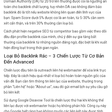
Domain Authority (DA) từ 20 trở lên thường được coi là ngưỡng an
toàn cho backlink chất lượng, tuy nhiên DA cao không đảm bảo
backlink đó là tốt nếu website không liên quan đến lĩnh vực của
bạn. Spam Score dưới 5% được coi là an toàn, từ 5-30% cần xem
xét cẩn thận, và trên 30% thường cần loại bỏ.
Cách phát hiện negative SEO từ competitor bao gồm việc theo dõi
đều đặn profile backlink của mình, chú ý đến sự gia tăng bất
thường của backlink từ những nguồn đáng ngờ, đặc biệt là khi xuất
hiện đồng loạt trong thời gian ngắn.
Loại Bỏ Backlink Rác – 3 Chiến Lược Từ Cơ Bản
Đến Advanced
Chiến lược đầu tiên là outreach liên hệ webmaster để xóa link trực
tiếp. Đây là cách hiệu quả nhất vì loại bỏ hoàn toàn nguồn gốc của
vấn đề. Bạn cần tìm thông tin liên lạc của website, thường trong
phần “Liên hệ” hoặc “About us”, sau đó gửi email lịch sự yêu cầu gỡ
bỏ liên kết.
Sử dụng Google Disavow Tool là chiến lược thứ hai khi không thể
liên lạc được với webmaster hoặc họ không phản hồi. Công cụ này
cho Google biết rằng bạn không muốn các liên kết này được tính