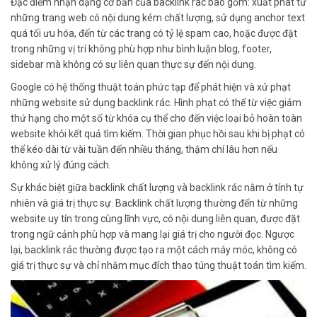
Đặc điểm nhận dạng cơ bản của backlink rác bao gồm: xuất phát từ
những trang web có nội dung kém chất lượng, sử dụng anchor text
quá tối ưu hóa, đến từ các trang có tỷ lệ spam cao, hoặc được đặt
trong những vị trí không phù hợp như bình luận blog, footer,
sidebar mà không có sự liên quan thực sự đến nội dung.
Google có hệ thống thuật toán phức tạp để phát hiện và xử phạt
những website sử dụng backlink rác. Hình phạt có thể từ việc giảm
thứ hạng cho một số từ khóa cụ thể cho đến việc loại bỏ hoàn toàn
website khỏi kết quả tìm kiếm. Thời gian phục hồi sau khi bị phạt có
thể kéo dài từ vài tuần đến nhiều tháng, thậm chí lâu hơn nếu
không xử lý đúng cách.
Sự khác biệt giữa backlink chất lượng và backlink rác nằm ở tính tự
nhiên và giá trị thực sự. Backlink chất lượng thường đến từ những
website uy tín trong cùng lĩnh vực, có nội dung liên quan, được đặt
trong ngữ cảnh phù hợp và mang lại giá trị cho người đọc. Ngược
lại, backlink rác thường được tạo ra một cách máy móc, không có
giá trị thực sự và chỉ nhằm mục đích thao túng thuật toán tìm kiếm.