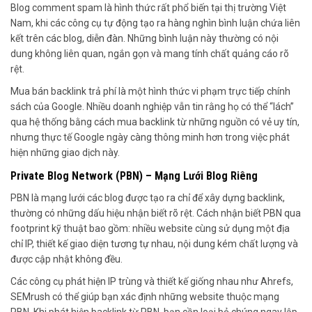
Blog comment spam là hình thức rất phổ biến tại thị trường Việt
Nam, khi các công cụ tự động tạo ra hàng nghìn bình luận chứa liên
kết trên các blog, diễn đàn. Những bình luận này thường có nội
dung không liên quan, ngắn gọn và mang tính chất quảng cáo rõ
rệt.
Mua bán backlink trả phí là một hình thức vi phạm trực tiếp chính
sách của Google. Nhiều doanh nghiệp vẫn tin rằng họ có thể “lách”
qua hệ thống bằng cách mua backlink từ những nguồn có vẻ uy tín,
nhưng thực tế Google ngày càng thông minh hơn trong việc phát
hiện những giao dịch này.
Private Blog Network (PBN) – Mạng Lưới Blog Riêng
PBN là mạng lưới các blog được tạo ra chỉ để xây dựng backlink,
thường có những dấu hiệu nhận biết rõ rệt. Cách nhận biết PBN qua
footprint kỹ thuật bao gồm: nhiều website cùng sử dụng một địa
chỉ IP, thiết kế giao diện tương tự nhau, nội dung kém chất lượng và
được cập nhật không đều.
Các công cụ phát hiện IP trùng và thiết kế giống nhau như Ahrefs,
SEMrush có thể giúp bạn xác định những website thuộc mạng
PBN. Khi phát hiện backlink từ PBN, bạn cần loại bỏ chúng ngay lập