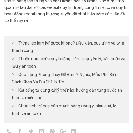
khách hàng tập trung vào chất lượng hơn số lượng, xây dựng mối
quan hệ lâu dài với các website uy tín trong cùng lĩnh vực, và duy trì
hoạt động monitoring thường xuyên để phát hiện sớm các vấn đề
có thể xảy ra.
Trứng lép làm ivf được không? Điều kiện, quy trình và tỷ lệ
thành công
Thuốc nam chữa suy buồng trứng: nguyên lý, bài thuốc và
lưu ý an toàn
Quà Tặng Phong Thủy Để Bàn: Ý Nghĩa, Mẫu Phổ Biến,
Cách Chọn Và Địa Chỉ Uy Tín
Kẹt cổng tự động xử lý thế nào: hướng dẫn từng bước an
toàn và hiệu quả
Chữa tinh trùng phân mảnh bằng Đông y: hiệu quả, lộ
trình và an toàn