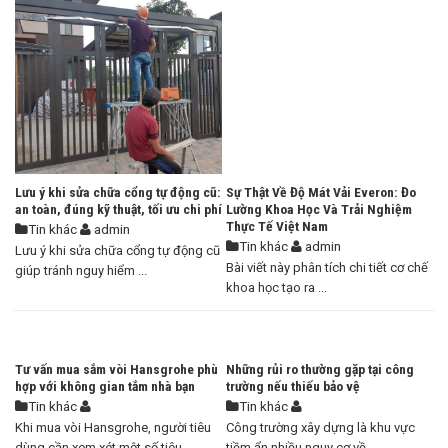
Lưu ý khi sửa chữa cổng tự động cũ:
Sự Thật Về Độ Mát Vải Everon: Đo
an toàn, đúng kỹ thuật, tối ưu chi phí
Lường Khoa Học Và Trải Nghiệm
Thực Tế Việt Nam
Tin khác
admin
Tin khác
admin
Lưu ý khi sửa chữa cổng tự động cũ
Bài viết này phân tích chi tiết cơ chế
giúp tránh nguy hiểm ...
khoa học tạo ra ...
Tư vấn mua sắm vòi Hansgrohe phù
Những rủi ro thường gặp tại công
hợp với không gian tắm nhà bạn
trường nếu thiếu bảo vệ
Tin khác
Tin khác
Khi mua vòi Hansgrohe, người tiêu
Công trường xây dựng là khu vực
dùng cần xem xét một số tiêu ...
tiềm ẩn nhiều nguy cơ về ...