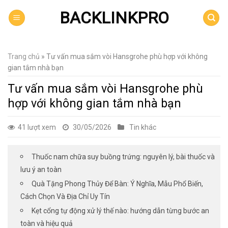
Skip
BACKLINKPRO
to
content
Trang chủ
»
Tư vấn mua sắm vòi Hansgrohe phù hợp với không
gian tắm nhà bạn
Tư vấn mua sắm vòi Hansgrohe phù
hợp với không gian tắm nhà bạn
41 lượt xem
30/05/2026
Tin khác
Thuốc nam chữa suy buồng trứng: nguyên lý, bài thuốc và
lưu ý an toàn
Quà Tặng Phong Thủy Để Bàn: Ý Nghĩa, Mẫu Phổ Biến,
Cách Chọn Và Địa Chỉ Uy Tín
Kẹt cổng tự động xử lý thế nào: hướng dẫn từng bước an
toàn và hiệu quả