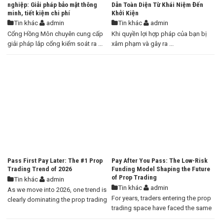
nghiệp: Giải pháp bảo mật thông
Dẫn Toàn Diện Từ Khái Niệm Đến
minh, tiết kiệm chi phí
Khởi Kiện
Tin khác
admin
Tin khác
admin
Cổng Hồng Môn chuyên cung cấp
Khi quyền lợi hợp pháp của bạn bị
giải pháp lắp cổng kiểm soát ra ...
xâm phạm và gây ra ...
Pass First Pay Later: The #1 Prop
Pay After You Pass: The Low-Risk
Trading Trend of 2026
Funding Model Shaping the Future
of Prop Trading
Tin khác
admin
Tin khác
admin
As we move into 2026, one trend is
For years, traders entering the prop
clearly dominating the prop trading
trading space have faced the same
industry ...
dilemma. ...