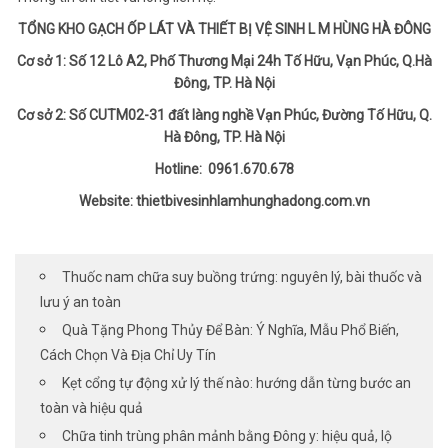
TỔNG KHO GẠCH ỐP LÁT VÀ THIẾT BỊ VỆ SINH L M HÙNG HÀ ĐÔNG
Cơ sở 1: Số 12 Lô A2, Phố Thương Mại 24h Tố Hữu, Vạn Phúc, Q.Hà
Đông, TP. Hà Nội
Cơ sở 2: Số CUTM02-31 đất làng nghề Vạn Phúc, Đường Tố Hữu, Q.
Hà Đông, TP. Hà Nội
Hotline: 0961.670.678
Website: thietbivesinhlamhunghadong.com.vn
Thuốc nam chữa suy buồng trứng: nguyên lý, bài thuốc và
lưu ý an toàn
Quà Tặng Phong Thủy Để Bàn: Ý Nghĩa, Mẫu Phổ Biến,
Cách Chọn Và Địa Chỉ Uy Tín
Kẹt cổng tự động xử lý thế nào: hướng dẫn từng bước an
toàn và hiệu quả
Chữa tinh trùng phân mảnh bằng Đông y: hiệu quả, lộ