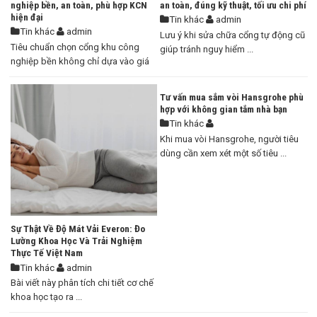
nghiệp bền, an toàn, phù hợp KCN
an toàn, đúng kỹ thuật, tối ưu chi phí
hiện đại
Tin khác
admin
Tin khác
admin
Lưu ý khi sửa chữa cổng tự động cũ
Tiêu chuẩn chọn cổng khu công
giúp tránh nguy hiểm ...
nghiệp bền không chỉ dựa vào giá
...
Tư vấn mua sắm vòi Hansgrohe phù
hợp với không gian tắm nhà bạn
Tin khác
Khi mua vòi Hansgrohe, người tiêu
dùng cần xem xét một số tiêu ...
Sự Thật Về Độ Mát Vải Everon: Đo
Lường Khoa Học Và Trải Nghiệm
Thực Tế Việt Nam
Tin khác
admin
Bài viết này phân tích chi tiết cơ chế
khoa học tạo ra ...